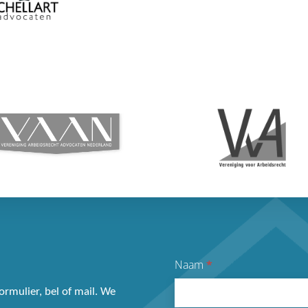
Naam
*
ormulier, bel of mail. We