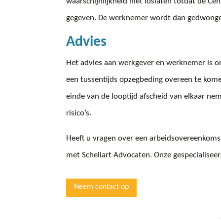
waarschijnlijkheid niet loslaten totdat de Ce
gegeven. De werknemer wordt dan gedwonge
Advies
Het advies aan werkgever en werknemer is om
een tussentijds opzegbeding overeen te komen
einde van de looptijd afscheid van elkaar n
risico’s.
Heeft u vragen over een arbeidsovereenkomst 
met Schellart Advocaten. Onze gespecialisee
Neem contact op