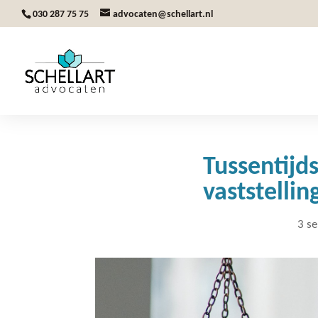
030 287 75 75
advocaten@schellart.nl
Tussentijd
vaststelli
3 s