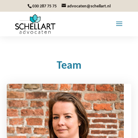
030 287 75 75
advocaten@schellart.nl
Team