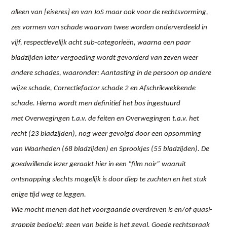
alleen van [eiseres] en van JoS maar ook voor de rechtsvorming,
zes vormen van schade waarvan twee worden onderverdeeld in
vijf, respectievelijk acht sub-categorieën, waarna een paar
bladzijden later vergoeding wordt gevorderd van zeven weer
andere schades, waaronder: Aantasting in de persoon op andere
wijze schade, Correctiefactor schade 2 en Afschrikwekkende
schade. Hierna wordt men definitief het bos ingestuurd
met Overwegingen t.a.v. de feiten en Overwegingen t.a.v. het
recht (23 bladzijden), nog weer gevolgd door een opsomming
van Waarheden (68 bladzijden) en Sprookjes (55 bladzijden). De
goedwillende lezer geraakt hier in een “film noir” waaruit
ontsnapping slechts mogelijk is door diep te zuchten en het stuk
enige tijd weg te leggen.
Wie mocht menen dat het voorgaande overdreven is en/of quasi-
grappig bedoeld: geen van beide is het geval. Goede rechtspraak